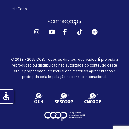
LicitaCoop
Instagram
YouTube
Facebook
TikTok
Spotify
© 2023 - 2025 OCB. Todos os direitos reservados. É proibida a
reprodução ou distribuição não autorizada do conteúdo deste
site.
A propriedade intelectual dos materiais apresentados é
protegida pela legislação nacional e internacional.
accessible