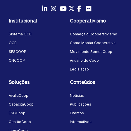
LinkedIn
Instagram
Youtube
Twitter/X
Facebook
Flickr
Institucional
Cooperativismo
Sistema OCB
Conheça o Cooperativismo
OCB
Como Montar Cooperativa
SESCOOP
Movimento SomosCoop
CNCOOP
Anuário do Coop
Legislação
Soluções
Conteúdos
AvaliaCoop
Notícias
CapacitaCoop
Publicações
ESGCoop
Eventos
GestãoCoop
Informativos
InovaCoop