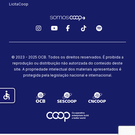
LicitaCoop
Instagram
YouTube
Facebook
TikTok
Spotify
© 2023 - 2025 OCB. Todos os direitos reservados. É proibida a
reprodução ou distribuição não autorizada do conteúdo deste
site.
A propriedade intelectual dos materiais apresentados é
protegida pela legislação nacional e internacional.
accessible