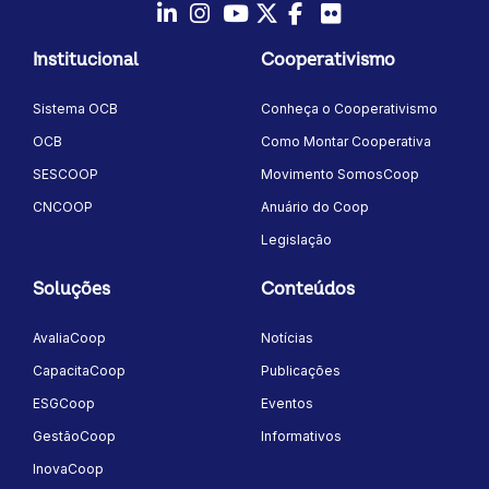
LinkedIn
Instagram
Youtube
Twitter/X
Facebook
Flickr
Institucional
Cooperativismo
Sistema OCB
Conheça o Cooperativismo
OCB
Como Montar Cooperativa
SESCOOP
Movimento SomosCoop
CNCOOP
Anuário do Coop
Legislação
Soluções
Conteúdos
AvaliaCoop
Notícias
CapacitaCoop
Publicações
ESGCoop
Eventos
GestãoCoop
Informativos
InovaCoop