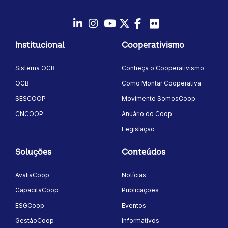
LinkedIn
Instagram
Youtube
Twitter/X
Facebook
Flickr
Institucional
Cooperativismo
Sistema OCB
Conheça o Cooperativismo
OCB
Como Montar Cooperativa
SESCOOP
Movimento SomosCoop
CNCOOP
Anuário do Coop
Legislação
Soluções
Conteúdos
AvaliaCoop
Notícias
CapacitaCoop
Publicações
ESGCoop
Eventos
GestãoCoop
Informativos