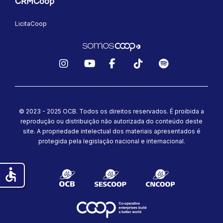
CRMCoop
LicitaCoop
Instagram
YouTube
Facebook
TikTok
Spotify
© 2023 - 2025 OCB. Todos os direitos reservados. É proibida a
reprodução ou distribuição não autorizada do conteúdo deste
site.
A propriedade intelectual dos materiais apresentados é
protegida pela legislação nacional e internacional.
accessible