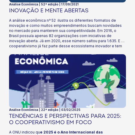
Análise Econômica | 52ª edição | 17/09/2021
INOVAÇÃO E MENTE ABERTAS
A análise econômica nº 52 ilustra os diferentes formatos de
inovação e como muitos empreendimentos buscam novidades
no mercado para manterem sua competitividade. Em 2016, o
Brasil possuía apenas 82 organizações com iniciativas de
inovação aberta. Já em 2020, esse número saltou para 1.635. E o
cooperativismo já faz parte desse ecossistema inovador e tem
muito ainda para contribuir! Confira nessa edição como estar
aberto para a inovação e conexões com startups é
imprescindível para que sua cooperativa se mantenha relevante
e produtiva!
Análise Econômica | 22ª edição | 03/02/2025
TENDÊNCIAS E PERSPECTIVAS PARA 2025:
O COOPERATIVISMO EM FOCO
A ONU indicou qu
e 2025 é o Ano Internacional das