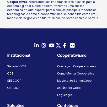
Cooperativas
, reforçando sua importância e relevância para a
economia global. Neste boletim, trazemos uma análise
econômica do que esperar para o ano, as principais tendências
tecnológicas e como o cooperativismo se consolida como um
modelo de negócios do futuro. Clique no botão abaixo e baixe a
análise!
LinkedIn
Instagram
Youtube
Twitter/X
Facebook
Flickr
Institucional
Cooperativismo
Sistema OCB
Conheça o Cooperativismo
OCB
Como Montar Cooperativa
SESCOOP
Movimento SomosCoop
CNCOOP
Anuário do Coop
Legislação
Soluções
Conteúdos