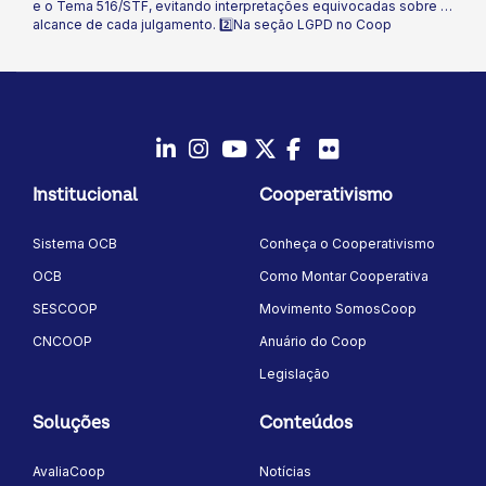
e o Tema 516/STF, evitando interpretações equivocadas sobre o
alcance de cada julgamento. 2️⃣Na seção LGPD no Coop
destacamos as novas regras do Marco Civil da Internet, que
surgem em um contexto de crescimento de fraudes digitais,
riscos operacionais e circulação de conteúdos ilegais no
ambiente virtual. 🔎 Leia o informativo Direito no Coop e fique por
dentro de tudo!
LinkedIn
Instagram
Youtube
Twitter/X
Facebook
Flickr
Institucional
Cooperativismo
Sistema OCB
Conheça o Cooperativismo
OCB
Como Montar Cooperativa
SESCOOP
Movimento SomosCoop
CNCOOP
Anuário do Coop
Legislação
Soluções
Conteúdos
AvaliaCoop
Notícias