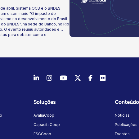
 de abril, Sistema OCB e o BNDES
am o seminário "O impacto do
ivismo no desenvolvimento do Brasil
 do BNDES", na sede do Banco, no Rio
o. ​O evento reuniu autoridades e
istas para debater como o
vismo impulsiona a inclusão social, o
vimento econômico sustentável e a
zação do crédito no país.
LinkedIn
Instagram
Youtube
Twitter/X
Facebook
Flickr
Soluções
Conteúdo
mo
AvaliaCoop
Notícias
a
CapacitaCoop
Publicações
ESGCoop
Eventos