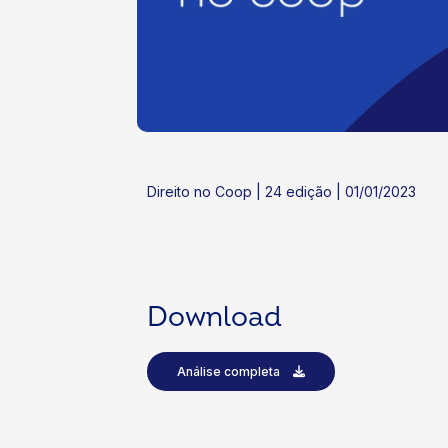
ok
kr
Direito no Coop | 24 edição | 01/01/2023
Download
Análise completa