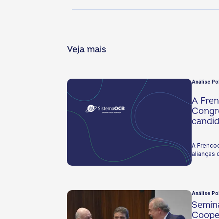
Veja mais
Análise Pol
A Fren
Congre
candid
A Frencoo
alianças 
Análise Po
Seminá
Coope