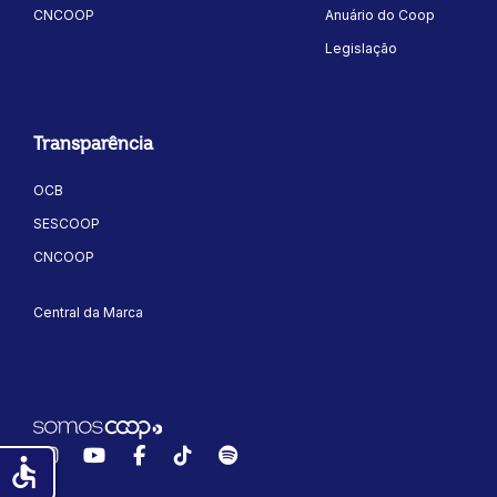
CNCOOP
Anuário do Coop
Legislação
Transparência
OCB
SESCOOP
CNCOOP
Central da Marca
Instagram
YouTube
Facebook
TikTok
Spotify
accessible