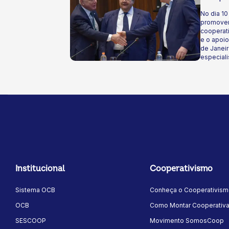
No dia 10
promover
cooperat
e o apoio
de Janeir
especial
cooperati
desenvol
democrati
Institucional
Cooperativismo
Sistema OCB
Conheça o Cooperativis
OCB
Como Montar Cooperativ
SESCOOP
Movimento SomosCoop