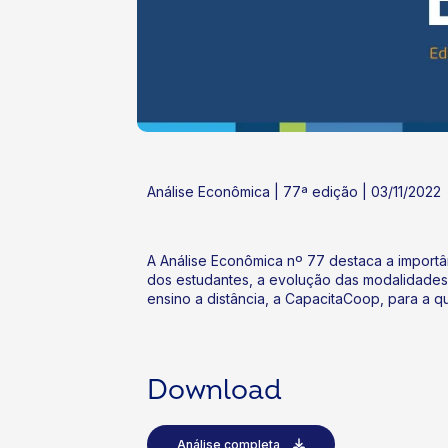
ok
kr
Análise Econômica | 77ª edição | 03/11/2022
A Análise Econômica nº 77 destaca a importâ
dos estudantes, a evolução das modalidades
ensino a distância, a CapacitaCoop, para a q
Download
Análise completa