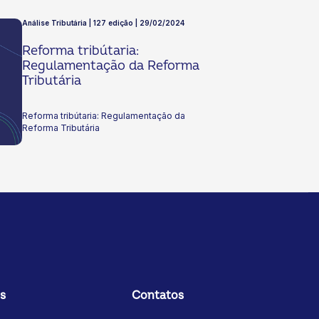
Panorama do Coop de hoje trouxe análises
especializadas no comportamento dos
Análise Tributária | 127 edição | 29/02/2024
consumidores para fornecer insights à
formulação dedas suas estratégias. É preciso
Reforma tribútaria:
surpreender os seus clientes hoje e amanhã
também!
Regulamentação da Reforma
Tributária
Reforma tribútaria: Regulamentação da
Reforma Tributária
s
Contatos