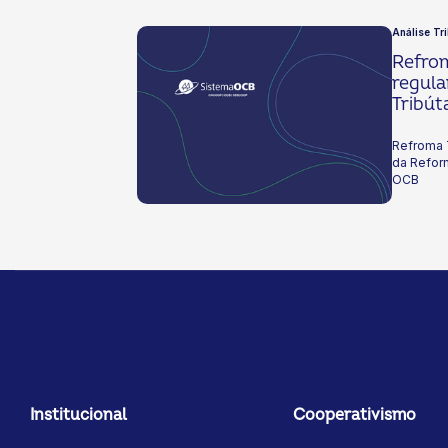
Análise Tr
Refrom
regul
Tribút
Siste
Refroma 
da Reform
OCB
Institucional
Cooperativismo