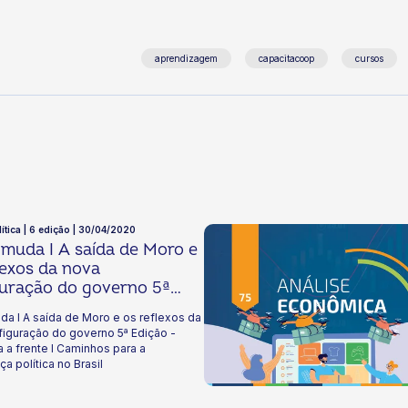
aprendizagem
capacitacoop
cursos
lítica | 6 edição | 30/04/2020
muda I A saída de Moro e
lexos da nova
guração do governo 5ª
 - Olhar para a frente I
a I A saída de Moro e os reflexos da
hos para a governança
figuração do governo 5ª Edição -
a no Brasil
a a frente I Caminhos para a
a política no Brasil