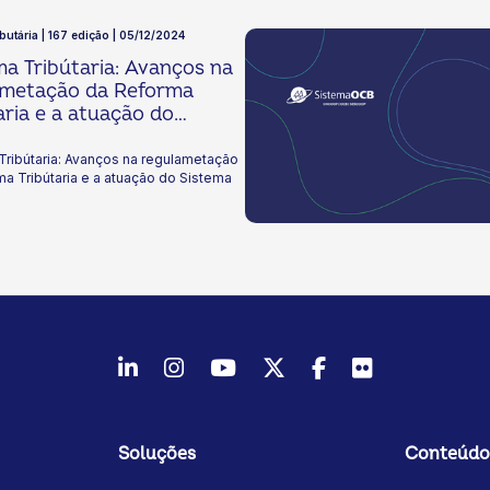
ibutária | 167 edição | 05/12/2024
a Tribútaria: Avanços na
ametação da Reforma
aria e a atuação do
ma OCB
Tribútaria: Avanços na regulametação
a Tribútaria e a atuação do Sistema
LinkedIn
Instagram
Youtube
Twitter/X
Facebook
Flickr
Soluções
Conteúdo