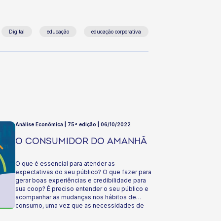
Digital
educação
educação corporativa
Análise Econômica | 75ª edição | 06/10/2022
O CONSUMIDOR DO AMANHÃ
O que é essencial para atender as
expectativas do seu público? O que fazer para
gerar boas experiências e credibilidade para
sua coop? É preciso entender o seu público e
acompanhar as mudanças nos hábitos de
consumo, uma vez que as necessidades de
hoje não são as mesmas amanhã! Por isso, o