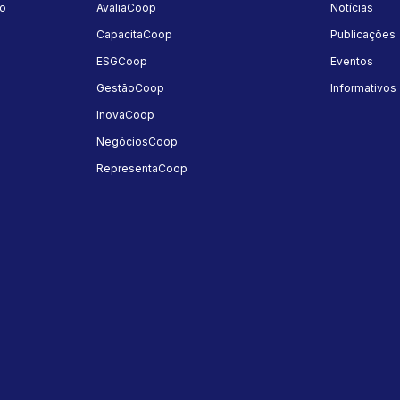
mo
AvaliaCoop
Notícias
a
CapacitaCoop
Publicações
ESGCoop
Eventos
GestãoCoop
Informativos
InovaCoop
NegóciosCoop
RepresentaCoop