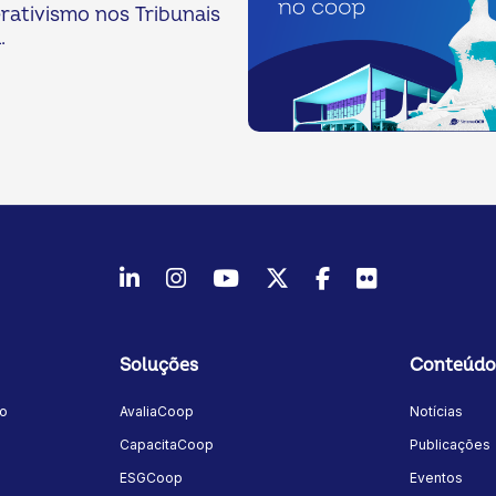
ativismo nos Tribunais
.
LinkedIn
Instagram
Youtube
Twitter/X
Facebook
Flickr
Soluções
Conteúdo
mo
AvaliaCoop
Notícias
a
CapacitaCoop
Publicações
ESGCoop
Eventos