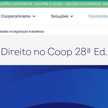
a consciente, escolha o coop • escolha consciente, escolha
Cooperativismo
Soluções
Conteúdo
dades na legislação trabalhista
Direito no Coop 28ª Ed.