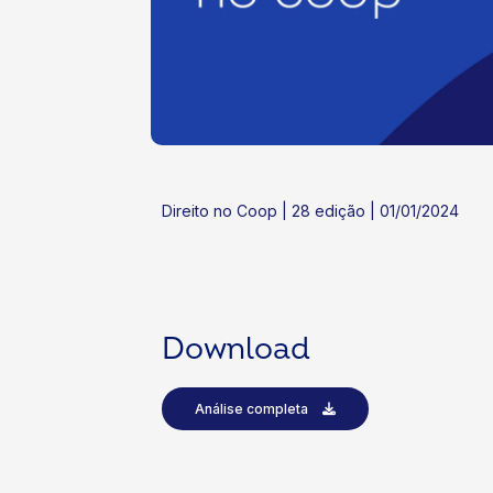
ok
kr
Direito no Coop | 28 edição | 01/01/2024
Download
Análise completa