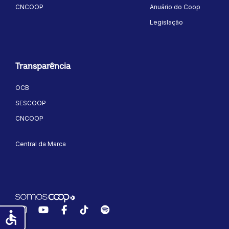
CNCOOP
Anuário do Coop
Legislação
Transparência
OCB
SESCOOP
CNCOOP
Central da Marca
Instagram
YouTube
Facebook
TikTok
Spotify
accessible