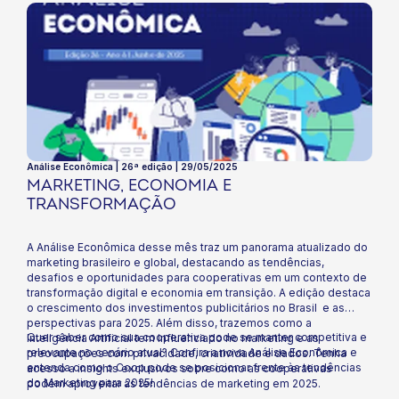
Análise Econômica | 26ª edição | 29/05/2025
MARKETING, ECONOMIA E
TRANSFORMAÇÃO
A Análise Econômica desse mês traz um panorama atualizado do
marketing brasileiro e global, destacando as tendências,
desafios e oportunidades para cooperativas em um contexto de
transformação digital e economia em transição. A edição destaca
o crescimento dos investimentos publicitários no Brasil e as
perspectivas para 2025. Além disso, trazemos como a
Quer saber como sua cooperativa pode se manter competitiva e
Inteligência Artificial tem influenciado no marketing e as
relevante no cenário atual? Confira a nova Análise Econômica e
preocupações com privacidade, criatividade e dados. Tenha
entenda como o Coop pode se posicionar frente às tendências
acesso a insights exclusivos sobre como as cooperativas
do Marketing para 2025!
podem aproveitar as tendências de marketing em 2025.