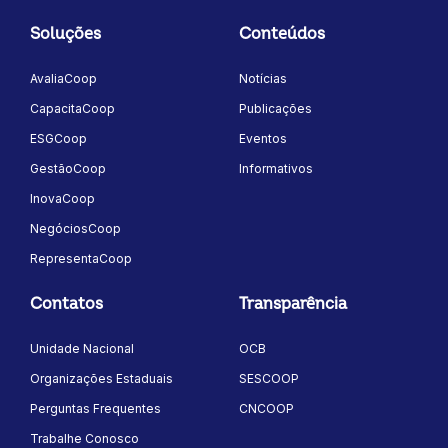
Soluções
Conteúdos
AvaliaCoop
Notícias
CapacitaCoop
Publicações
ESGCoop
Eventos
GestãoCoop
Informativos
InovaCoop
NegóciosCoop
RepresentaCoop
Contatos
Transparência
Unidade Nacional
OCB
Organizações Estaduais
SESCOOP
Perguntas Frequentes
CNCOOP
Trabalhe Conosco