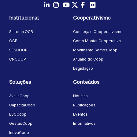
LinkedIn
Instagram
Youtube
Twitter/X
Facebook
Flickr
Institucional
Cooperativismo
Sistema OCB
Conheça o Cooperativismo
OCB
Como Montar Cooperativa
SESCOOP
Movimento SomosCoop
CNCOOP
Anuário do Coop
Legislação
Soluções
Conteúdos
AvaliaCoop
Notícias
CapacitaCoop
Publicações
ESGCoop
Eventos
GestãoCoop
Informativos
InovaCoop