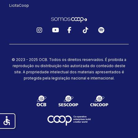
LicitaCoop
Instagram
YouTube
Facebook
TikTok
Spotify
© 2023 - 2025 OCB. Todos os direitos reservados. É proibida a
reprodução ou distribuição não autorizada do conteúdo deste
site.
A propriedade intelectual dos materiais apresentados é
protegida pela legislação nacional e internacional.
accessible