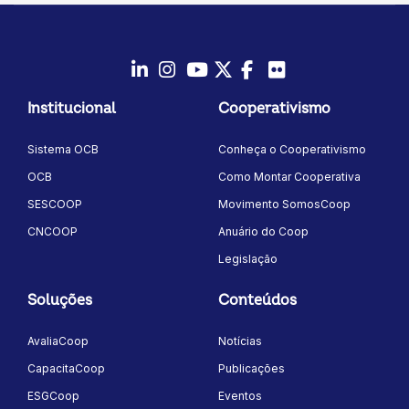
LinkedIn
Instagram
Youtube
Twitter/X
Facebook
Flickr
Institucional
Cooperativismo
Sistema OCB
Conheça o Cooperativismo
OCB
Como Montar Cooperativa
SESCOOP
Movimento SomosCoop
CNCOOP
Anuário do Coop
Legislação
Soluções
Conteúdos
AvaliaCoop
Notícias
CapacitaCoop
Publicações
ESGCoop
Eventos