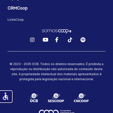
CRMCoop
LicitaCoop
Instagram
YouTube
Facebook
TikTok
Spotify
© 2023 - 2025 OCB. Todos os direitos reservados. É proibida a
reprodução ou distribuição não autorizada do conteúdo deste
site.
A propriedade intelectual dos materiais apresentados é
protegida pela legislação nacional e internacional.
accessible