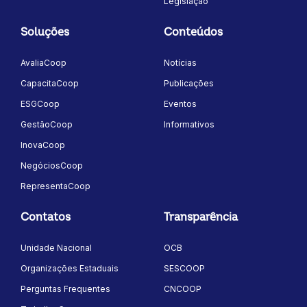
Legislação
Soluções
Conteúdos
AvaliaCoop
Notícias
CapacitaCoop
Publicações
ESGCoop
Eventos
GestãoCoop
Informativos
InovaCoop
NegóciosCoop
RepresentaCoop
Contatos
Transparência
Unidade Nacional
OCB
Organizações Estaduais
SESCOOP
Perguntas Frequentes
CNCOOP