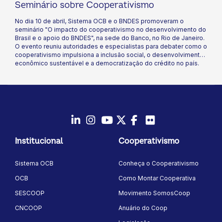
Seminário sobre Cooperativismo
No dia 10 de abril, Sistema OCB e o BNDES promoveram o
seminário "O impacto do cooperativismo no desenvolvimento do
Brasil e o apoio do BNDES", na sede do Banco, no Rio de Janeiro. ​
O evento reuniu autoridades e especialistas para debater como o
cooperativismo impulsiona a inclusão social, o desenvolvimento
econômico sustentável e a democratização do crédito no país.
LinkedIn
Instagram
Youtube
Twitter/X
Facebook
Flickr
Institucional
Cooperativismo
Sistema OCB
Conheça o Cooperativismo
OCB
Como Montar Cooperativa
SESCOOP
Movimento SomosCoop
CNCOOP
Anuário do Coop