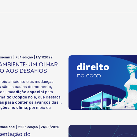
onômica | 78ª edição | 17/11/2022
AMBIENTE: UM OLHAR
O AOS DESAFIOS
eio ambiente e as mudanças
as são as pautas do momento,
mos uma
edição especial
para
ma do Coop
de hoje, que destaca
s para conter os avanços das
ções no clima
, por meio da
 de baixo carbono. Apresentamos os
s temas de discussão na COP27, as
ações do relatório de riscos
ternacional | 225ª edição | 21/05/2026
s, os pontos fortes e os desafios do
sentação do
ara o cumprimento das metas do pacto