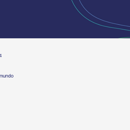
4
o mundo