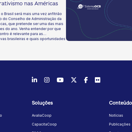
as soluções sustentáveis
rativismo nas Américas
tadas pelo coop.
 o Brasil será mais uma vez anfitrião
ão do Conselho de Administração da
icas, que pretende ser uma das mais
tes do ano. Venha entender por que
ntro é relevante para as
vas brasileiras e quais oportunidades
 gerar para o nosso movimento. Boa
LinkedIn
Instagram
Youtube
Twitter/X
Facebook
Flickr
Soluções
Conteúdo
mo
AvaliaCoop
Notícias
a
CapacitaCoop
Publicações