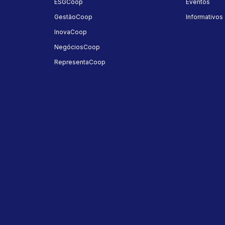
ESGCoop
Eventos
GestãoCoop
Informativos
InovaCoop
NegóciosCoop
RepresentaCoop