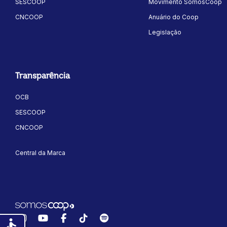
SESCOOP
Movimento SomosCoop
CNCOOP
Anuário do Coop
Legislação
Transparência
OCB
SESCOOP
CNCOOP
Central da Marca
Instagram
YouTube
Facebook
TikTok
Spotify
accessible