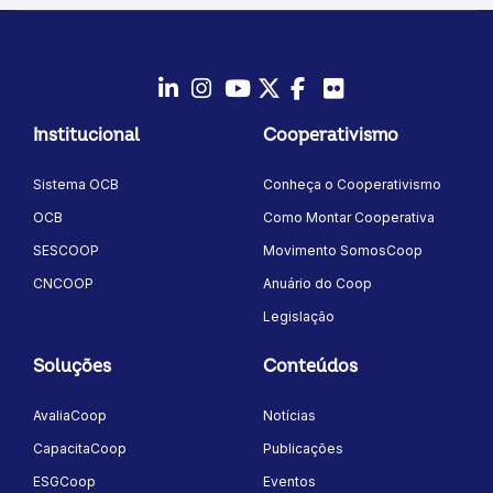
LinkedIn
Instagram
Youtube
Twitter/X
Facebook
Flickr
Institucional
Cooperativismo
Sistema OCB
Conheça o Cooperativismo
OCB
Como Montar Cooperativa
SESCOOP
Movimento SomosCoop
CNCOOP
Anuário do Coop
Legislação
Soluções
Conteúdos
AvaliaCoop
Notícias
CapacitaCoop
Publicações
ESGCoop
Eventos