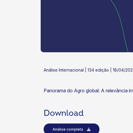
ok
kr
Análise Internacional | 134 edição | 18/04/20
Panorama do Agro global: A relevância i
Download
Análise completa