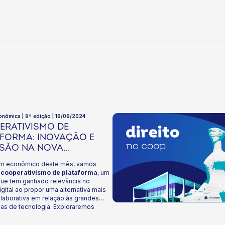
onômica | 9ª edição | 16/09/2024
ERATIVISMO DE
FORMA: INOVAÇÃO E
USÃO NA NOVA
OMIA
im econômico deste mês, vamos
o
cooperativismo de plataforma
, um
ue tem ganhado relevância no
igital ao propor uma alternativa mais
olaborativa em relação às grandes
mas de tecnologia. Exploraremos
volução histórica e as diferenças em
s cooperativas tradicionais até os