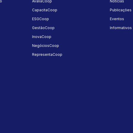
mo
AvaliaCoop
Notícias
a
CapacitaCoop
Publicações
ESGCoop
Eventos
GestãoCoop
Informativos
InovaCoop
NegóciosCoop
RepresentaCoop