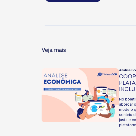
Veja mais
Análise Ec
COOP
PLATA
INCL
ECON
No bolet
abordar 
modelo q
cenário d
justa e c
platafor
desde a e
relação à