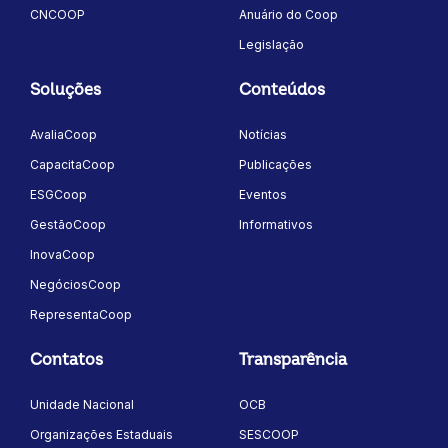
CNCOOP
Anuário do Coop
Legislação
Soluções
Conteúdos
AvaliaCoop
Notícias
CapacitaCoop
Publicações
ESGCoop
Eventos
GestãoCoop
Informativos
InovaCoop
NegóciosCoop
RepresentaCoop
Contatos
Transparência
Unidade Nacional
OCB
Organizações Estaduais
SESCOOP