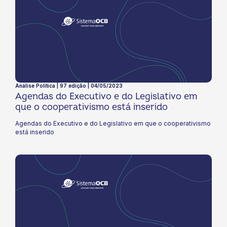
rural para todas as rubricas. Confira nesta edição como esse tipo
de política pública favorece o setor agropecuário no Brasil e qual
o papel do cooperativismo para que programas como esses
possibilitem bons resultados para nossas cooperativas!
Análise Política | 97 edição | 04/05/2023
Agendas do Executivo e do Legislativo em
que o cooperativismo está inserido
Agendas do Executivo e do Legislativo em que o cooperativismo
está inserido