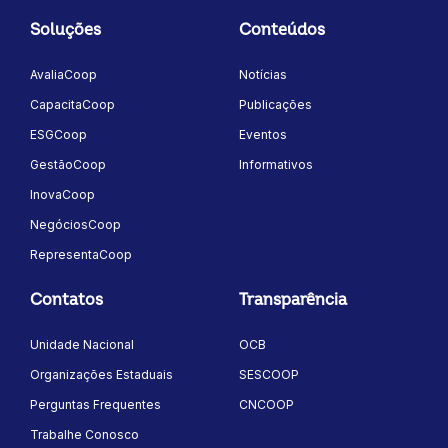
Soluções
Conteúdos
AvaliaCoop
Notícias
CapacitaCoop
Publicações
ESGCoop
Eventos
GestãoCoop
Informativos
InovaCoop
NegóciosCoop
RepresentaCoop
Contatos
Transparência
Unidade Nacional
OCB
Organizações Estaduais
SESCOOP
Perguntas Frequentes
CNCOOP
Trabalhe Conosco