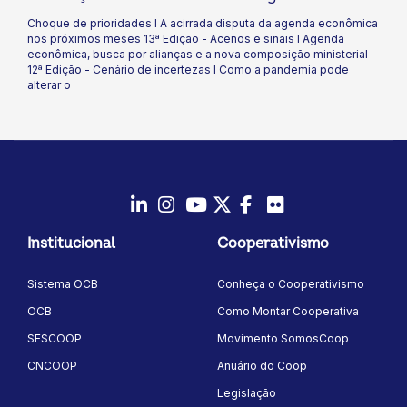
econômica, busca por alianças e a nova
Choque de prioridades I A acirrada disputa da agenda econômica
composição ministerial 12ª Edição - Cenário
nos próximos meses 13ª Edição - Acenos e sinais I Agenda
de incertezas I Como a pandemia pode
econômica, busca por alianças e a nova composição ministerial
alterar o
12ª Edição - Cenário de incertezas I Como a pandemia pode
alterar o
LinkedIn
Instagram
Youtube
Twitter/X
Facebook
Flickr
Institucional
Cooperativismo
Sistema OCB
Conheça o Cooperativismo
OCB
Como Montar Cooperativa
SESCOOP
Movimento SomosCoop
CNCOOP
Anuário do Coop
Legislação