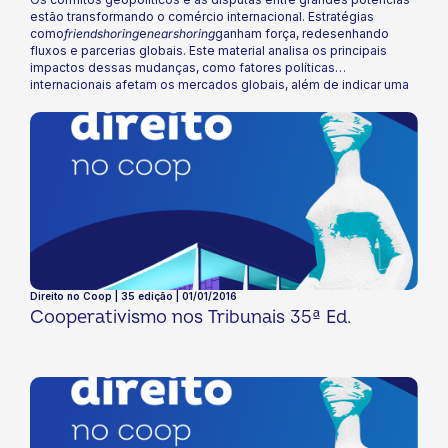
estão transformando o comércio internacional. Estratégias
como
friendshoring
e
nearshoring
ganham força, redesenhando
fluxos e parcerias globais. Este material analisa os principais
impactos dessas mudanças, como fatores políticas
internacionais afetam os mercados globais, além de indicar uma
visão dos resultados do Coop em relação às exportações.
Explore os desafios e oportunidades que esse novo cenário
global impõe ao cooperativismo!
Direito no Coop | 35 edição | 01/01/2016
Cooperativismo nos Tribunais 35ª Ed.