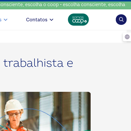
nte, escolha o coop • escolha consciente, escolha o coop •
Pesqui
s
Contatos
 trabalhista e