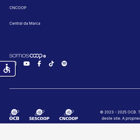
CNCOOP
Central da Marca
Instagram
YouTube
Facebook
TikTok
Spotify
accessible
© 2023 - 2025 OCB. T
deste site.
A proprie