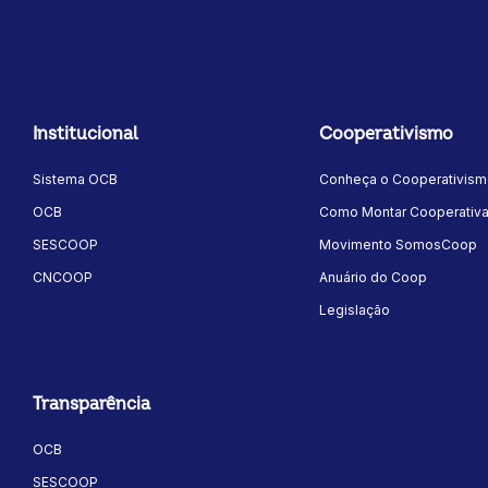
energéti
sustentá
cooperat
iniciativ
contribu
justa. Boa
Institucional
Cooperativismo
Sistema OCB
Conheça o Cooperativis
OCB
Como Montar Cooperativ
SESCOOP
Movimento SomosCoop
CNCOOP
Anuário do Coop
Legislação
Transparência
OCB
SESCOOP