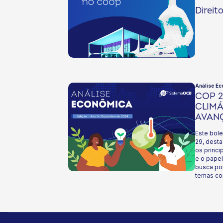
Direit
Análise Ec
COP 
CLIMÁ
AVAN
Este bol
29, desta
os princ
e o papel
busca po
temas co
acordo s
programa 
NDC bras
emissões
desmatam