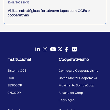
27/08/2024 20:33
Visitas estratégicas fortalecem laços com OCEs e
cooperativas
LinkedIn
Instagram
Youtube
Twitter/X
Facebook
Flickr
Institucional
Cooperativismo
Sistema OCB
Conheça o Cooperativismo
OCB
Como Montar Cooperativa
SESCOOP
Movimento SomosCoop
CNCOOP
Anuário do Coop
Legislação