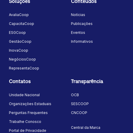
Soluções
Conteúdos
AvaliaCoop
Notícias
CapacitaCoop
Publicações
ESGCoop
Eventos
GestãoCoop
Informativos
InovaCoop
NegóciosCoop
RepresentaCoop
Contatos
Transparência
Unidade Nacional
OCB
Organizações Estaduais
SESCOOP
Perguntas Frequentes
CNCOOP
Trabalhe Conosco
Central da Marca
Portal de Privacidade