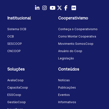
LinkedIn
Instagram
Youtube
Twitter/X
Facebook
Flickr
Institucional
Cooperativismo
Sistema OCB
Conheça o Cooperativismo
OCB
Como Montar Cooperativa
SESCOOP
Movimento SomosCoop
CNCOOP
Anuário do Coop
Legislação
Soluções
Conteúdos
AvaliaCoop
Notícias
CapacitaCoop
Publicações
ESGCoop
Eventos
GestãoCoop
Informativos