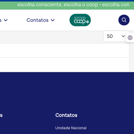
escolha consciente, escolha o coop • escolha conscie
Pesqui
s
Contatos
Mostrar #
s
Contatos
Unidade Nacional