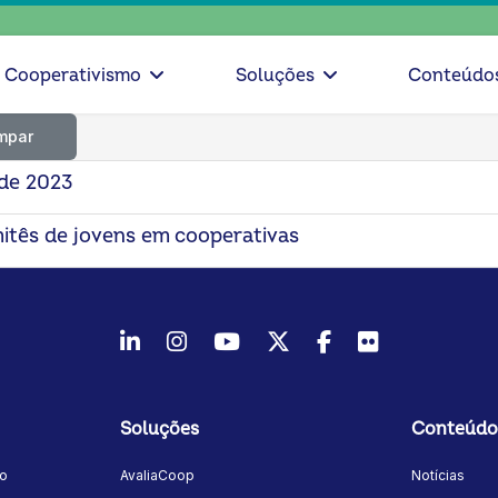
Cooperativismo
Soluções
Conteúdo
mpar
 de 2023
itês de jovens em cooperativas
LinkedIn
Instagram
Youtube
Twitter/X
Facebook
Flickr
Soluções
Conteúdo
mo
AvaliaCoop
Notícias