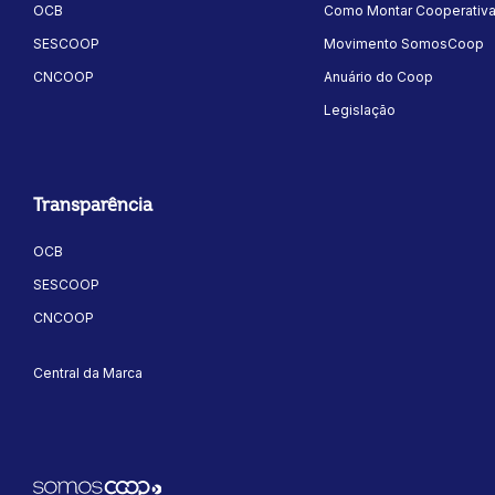
OCB
Como Montar Cooperativ
SESCOOP
Movimento SomosCoop
CNCOOP
Anuário do Coop
Legislação
ok
kr
Transparência
OCB
SESCOOP
CNCOOP
Central da Marca