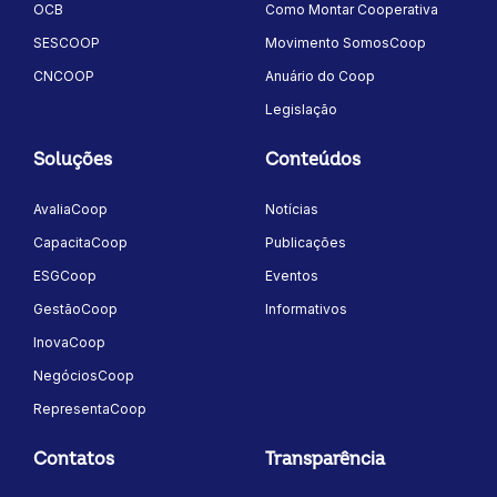
OCB
Como Montar Cooperativa
SESCOOP
Movimento SomosCoop
CNCOOP
Anuário do Coop
Legislação
Soluções
Conteúdos
AvaliaCoop
Notícias
CapacitaCoop
Publicações
ESGCoop
Eventos
GestãoCoop
Informativos
InovaCoop
NegóciosCoop
RepresentaCoop
Contatos
Transparência