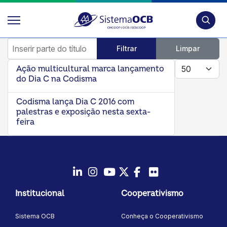
Pesquis
Inserir parte do título
Filtrar
Limpar
Mostrar #
Ação multicultural marca lançamento
do Dia C na Codisma
Codisma lança Dia C 2016 com
palestras e exposição nesta sexta-
feira
LinkedIn
Instagram
Youtube
Twitter/X
Facebook
Flickr
Institucional
Cooperativismo
Sistema OCB
Conheça o Cooperativismo