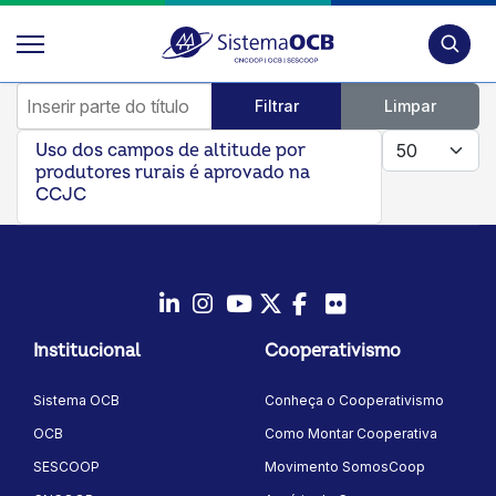
Pesquis
Inserir parte do título
Filtrar
Limpar
Mostrar #
Uso dos campos de altitude por
produtores rurais é aprovado na
CCJC
LinkedIn
Instagram
Youtube
Twitter/X
Facebook
Flickr
Institucional
Cooperativismo
Sistema OCB
Conheça o Cooperativismo
OCB
Como Montar Cooperativa
SESCOOP
Movimento SomosCoop