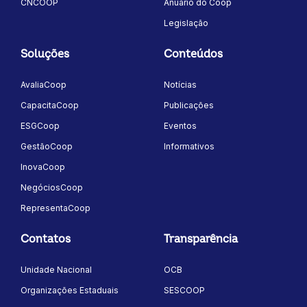
CNCOOP
Anuário do Coop
Legislação
Soluções
Conteúdos
AvaliaCoop
Notícias
CapacitaCoop
Publicações
ESGCoop
Eventos
GestãoCoop
Informativos
InovaCoop
NegóciosCoop
RepresentaCoop
Contatos
Transparência
Unidade Nacional
OCB
Organizações Estaduais
SESCOOP