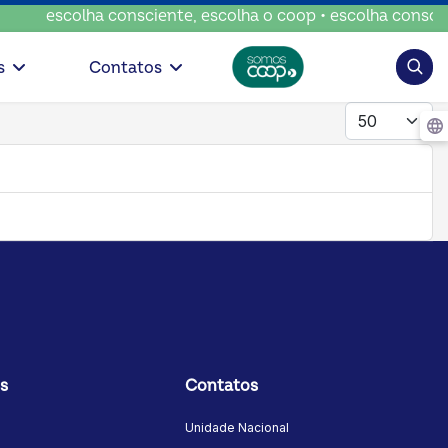
escolha consciente, escolha o coop • escolha conscient
Pesqui
s
Contatos
Mostrar #
s
Contatos
Unidade Nacional