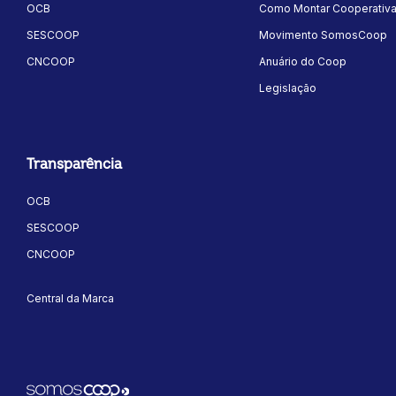
OCB
Como Montar Cooperativ
SESCOOP
Movimento SomosCoop
CNCOOP
Anuário do Coop
Legislação
ok
kr
Transparência
OCB
SESCOOP
CNCOOP
Central da Marca