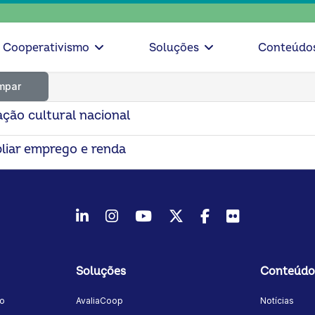
Cooperativismo
Soluções
Conteúdo
mpar
ção cultural nacional
liar emprego e renda
LinkedIn
Instagram
Youtube
Twitter/X
Facebook
Flickr
Soluções
Conteúdo
mo
AvaliaCoop
Notícias