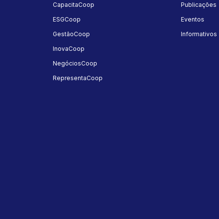
a
CapacitaCoop
Publicações
ESGCoop
Eventos
GestãoCoop
Informativos
InovaCoop
NegóciosCoop
RepresentaCoop