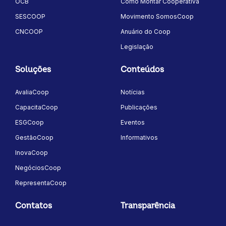
OCB
Como Montar Cooperativa
SESCOOP
Movimento SomosCoop
CNCOOP
Anuário do Coop
Legislação
Soluções
Conteúdos
AvaliaCoop
Notícias
CapacitaCoop
Publicações
ESGCoop
Eventos
GestãoCoop
Informativos
InovaCoop
NegóciosCoop
RepresentaCoop
Contatos
Transparência