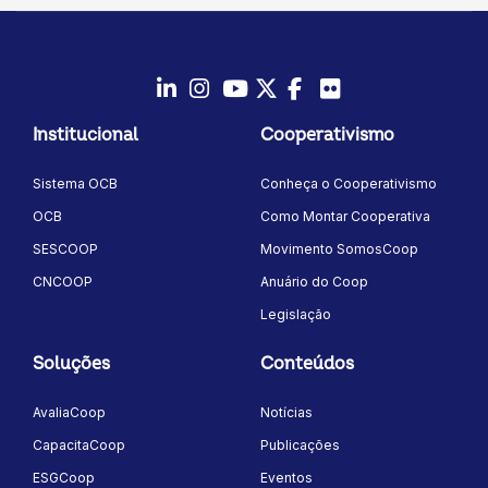
LinkedIn
Instagram
Youtube
Twitter/X
Facebook
Flickr
Institucional
Cooperativismo
Sistema OCB
Conheça o Cooperativismo
OCB
Como Montar Cooperativa
SESCOOP
Movimento SomosCoop
CNCOOP
Anuário do Coop
Legislação
Soluções
Conteúdos
AvaliaCoop
Notícias
CapacitaCoop
Publicações
ESGCoop
Eventos