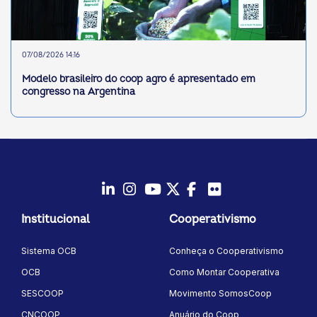
07/08/2026 14:16
Modelo brasileiro do coop agro é apresentado em
congresso na Argentina
LinkedIn
Instagram
Youtube
Twitter/X
Facebook
Flickr
Institucional
Cooperativismo
Sistema OCB
Conheça o Cooperativismo
OCB
Como Montar Cooperativa
SESCOOP
Movimento SomosCoop
CNCOOP
Anuário do Coop