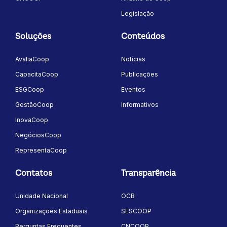
Legislação
Soluções
Conteúdos
AvaliaCoop
Notícias
CapacitaCoop
Publicações
ESGCoop
Eventos
GestãoCoop
Informativos
InovaCoop
NegóciosCoop
RepresentaCoop
Contatos
Transparência
Unidade Nacional
OCB
Organizações Estaduais
SESCOOP
Perguntas Frequentes
CNCOOP