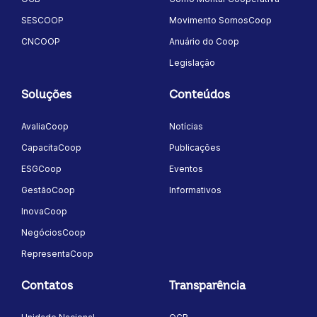
SESCOOP
Movimento SomosCoop
CNCOOP
Anuário do Coop
Legislação
Soluções
Conteúdos
AvaliaCoop
Notícias
CapacitaCoop
Publicações
ESGCoop
Eventos
GestãoCoop
Informativos
InovaCoop
NegóciosCoop
RepresentaCoop
Contatos
Transparência