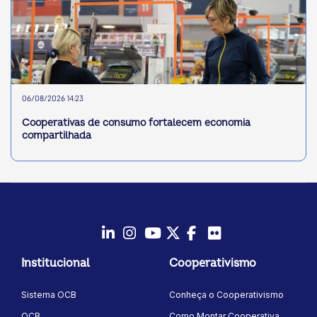
06/08/2026 14:23
Cooperativas de consumo fortalecem economia
compartilhada
LinkedIn
Instagram
Youtube
Twitter/X
Facebook
Flickr
Institucional
Cooperativismo
Sistema OCB
Conheça o Cooperativismo
OCB
Como Montar Cooperativa