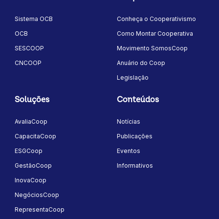
Sistema OCB
Conheça o Cooperativismo
OCB
Como Montar Cooperativa
SESCOOP
Movimento SomosCoop
CNCOOP
Anuário do Coop
Legislação
Soluções
Conteúdos
AvaliaCoop
Notícias
CapacitaCoop
Publicações
ESGCoop
Eventos
GestãoCoop
Informativos
InovaCoop
NegóciosCoop
RepresentaCoop