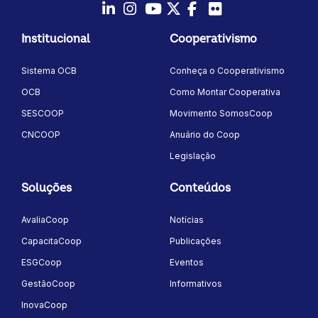
LinkedIn
Instagram
Youtube
Twitter/X
Facebook
Flickr
Institucional
Cooperativismo
Sistema OCB
Conheça o Cooperativismo
OCB
Como Montar Cooperativa
SESCOOP
Movimento SomosCoop
CNCOOP
Anuário do Coop
Legislação
Soluções
Conteúdos
AvaliaCoop
Notícias
CapacitaCoop
Publicações
ESGCoop
Eventos
GestãoCoop
Informativos
InovaCoop