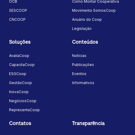
OCB
Como Montar Cooperativa
SESCOOP
Movimento SomosCoop
CNCOOP
Anuário do Coop
Legislação
Soluções
Conteúdos
AvaliaCoop
Notícias
CapacitaCoop
Publicações
ESGCoop
Eventos
GestãoCoop
Informativos
InovaCoop
NegóciosCoop
RepresentaCoop
Contatos
Transparência