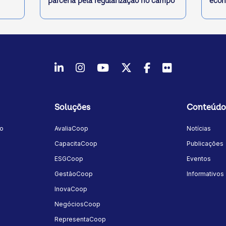
parceria pela regularização no campo
econ
LinkedIn
Instagram
Youtube
Twitter/X
Facebook
Flickr
Soluções
Conteúdo
mo
AvaliaCoop
Notícias
a
CapacitaCoop
Publicações
ESGCoop
Eventos
GestãoCoop
Informativos
InovaCoop
NegóciosCoop
RepresentaCoop