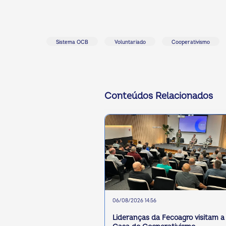
Sistema OCB
Voluntariado
Cooperativismo
ok
kr
Conteúdos Relacionados
06/08/2026 14:56
Lideranças da Fecoagro visitam a