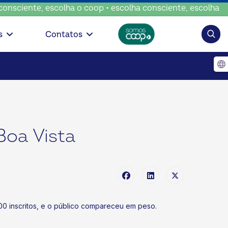
ciente, escolha o coop • escolha consciente, escolha o coo
Pesqui
s
Contatos
Boa Vista
00 inscritos, e o público compareceu em peso.