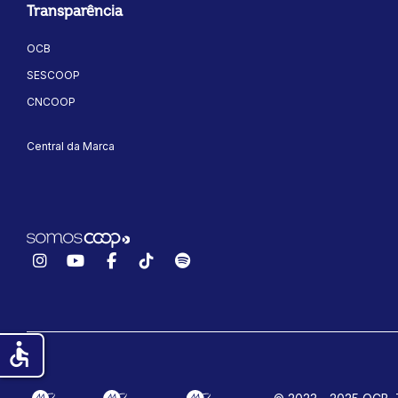
Transparência
OCB
SESCOOP
CNCOOP
Central da Marca
Instagram
YouTube
Facebook
TikTok
Spotify
accessible