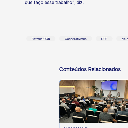
que faço esse trabalho", diz.
Sistema OCB
Cooperativismo
ODS
dia 
ok
kr
Conteúdos Relacionados