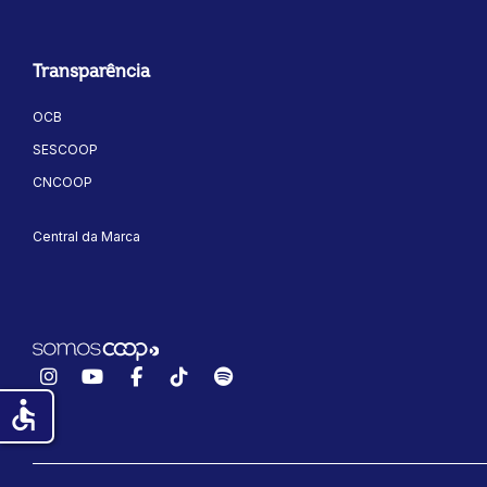
Transparência
OCB
SESCOOP
CNCOOP
Central da Marca
Instagram
YouTube
Facebook
TikTok
Spotify
accessible