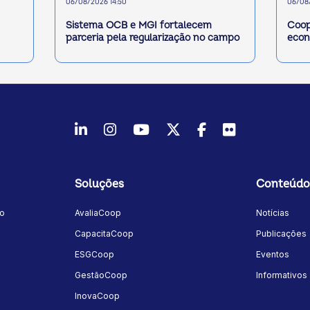
06/08/2026 14:50
06/08/
Sistema OCB e MGI fortalecem
Coop
parceria pela regularização no campo
econ
LinkedIn
Instagram
Youtube
Twitter/X
Facebook
Flickr
Soluções
Conteúdo
mo
AvaliaCoop
Notícias
a
CapacitaCoop
Publicações
ESGCoop
Eventos
GestãoCoop
Informativos
InovaCoop