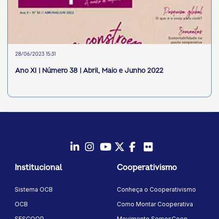
28/06/2023 15:31
Ano XI | Número 38 | Abril, Maio e Junho 2022
LinkedIn
Instagram
Youtube
Twitter/X
Facebook
Flickr
Institucional
Cooperativismo
Sistema OCB
Conheça o Cooperativismo
OCB
Como Montar Cooperativa
SESCOOP
Movimento SomosCoop