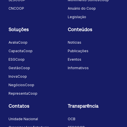
CNCOOP
Anuário do Coop
Legislação
Soluções
Conteúdos
AvaliaCoop
Notícias
CapacitaCoop
Publicações
ESGCoop
Eventos
GestãoCoop
Informativos
InovaCoop
NegóciosCoop
RepresentaCoop
Contatos
Transparência
Unidade Nacional
OCB