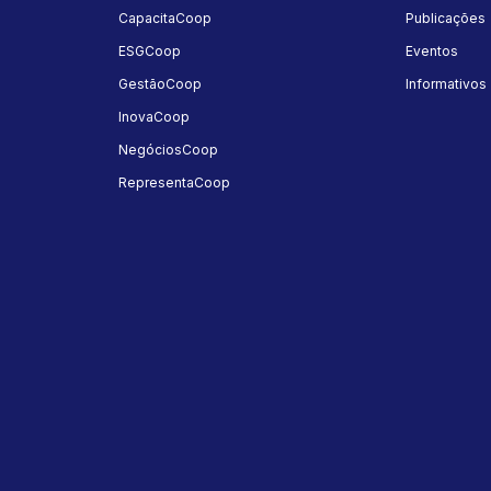
a
CapacitaCoop
Publicações
ESGCoop
Eventos
GestãoCoop
Informativos
InovaCoop
NegóciosCoop
RepresentaCoop