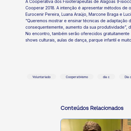
A Cooperativa dos Fisioterapeutas de Alagoas (Fisioc
Cooperar 2018. A intenção é apresentar métodos de o
Eurocenir Pereira, Luana Araújo, Marcone Braga e Luc
“Queremos mostrar e ensinar técnicas de adaptação 
consequentemente, aumento da sua produtividade”, dis
No encontro, também serão oferecidos gratuitamente
shows culturais, aulas de dança, parque infantil e muito
ok
kr
Voluntariado
Cooperativismo
dia c
Dia 
Conteúdos Relacionados