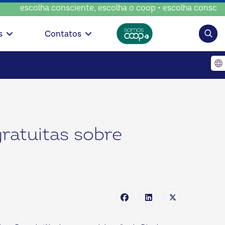
escolha consciente, escolha o coop • escolha consciente, 
Pesqui
s
Contatos
gratuitas sobre