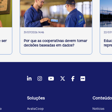
31/07/2026 14:46
22/07/
 ser
Por que as cooperativas devem tomar
Educ
decisões baseadas em dados?
repr
LinkedIn
Instagram
Youtube
Twitter/X
Facebook
Flickr
Soluções
Conteúdo
mo
AvaliaCoop
Notícias