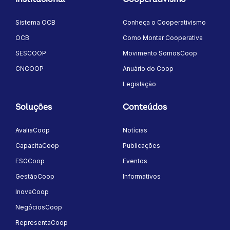
Sistema OCB
Conheça o Cooperativismo
OCB
Como Montar Cooperativa
SESCOOP
Movimento SomosCoop
CNCOOP
Anuário do Coop
Legislação
Soluções
Conteúdos
AvaliaCoop
Notícias
CapacitaCoop
Publicações
ESGCoop
Eventos
GestãoCoop
Informativos
InovaCoop
NegóciosCoop
RepresentaCoop