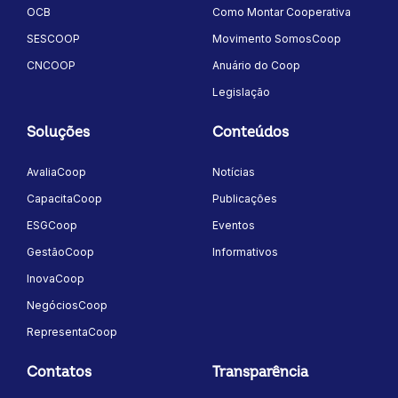
OCB
Como Montar Cooperativa
SESCOOP
Movimento SomosCoop
CNCOOP
Anuário do Coop
Legislação
Soluções
Conteúdos
AvaliaCoop
Notícias
CapacitaCoop
Publicações
ESGCoop
Eventos
GestãoCoop
Informativos
InovaCoop
NegóciosCoop
RepresentaCoop
Contatos
Transparência