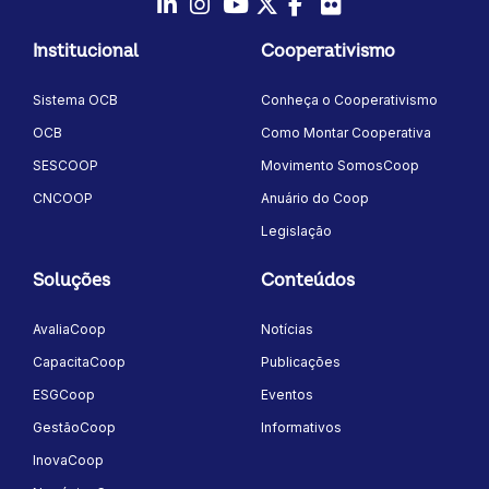
LinkedIn
Instagram
Youtube
Twitter/X
Facebook
Flickr
Institucional
Cooperativismo
Sistema OCB
Conheça o Cooperativismo
OCB
Como Montar Cooperativa
SESCOOP
Movimento SomosCoop
CNCOOP
Anuário do Coop
Legislação
Soluções
Conteúdos
AvaliaCoop
Notícias
CapacitaCoop
Publicações
ESGCoop
Eventos
GestãoCoop
Informativos
InovaCoop