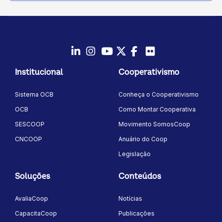
LinkedIn
Instagram
Youtube
Twitter/X
Facebook
Flickr
Institucional
Cooperativismo
Sistema OCB
Conheça o Cooperativismo
OCB
Como Montar Cooperativa
SESCOOP
Movimento SomosCoop
CNCOOP
Anuário do Coop
Legislação
Soluções
Conteúdos
AvaliaCoop
Notícias
CapacitaCoop
Publicações