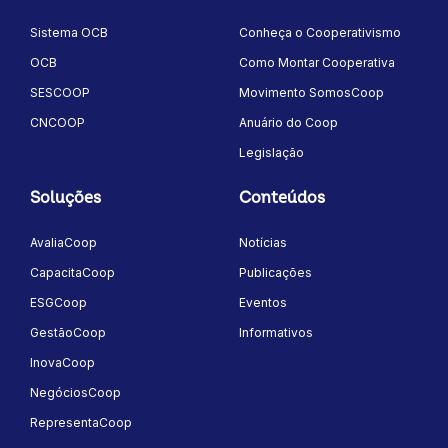
Sistema OCB
Conheça o Cooperativismo
OCB
Como Montar Cooperativa
SESCOOP
Movimento SomosCoop
CNCOOP
Anuário do Coop
Legislação
Soluções
Conteúdos
AvaliaCoop
Notícias
CapacitaCoop
Publicações
ESGCoop
Eventos
GestãoCoop
Informativos
InovaCoop
NegóciosCoop
RepresentaCoop