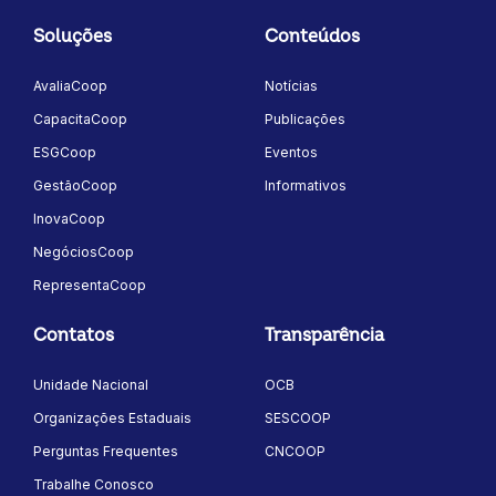
Soluções
Conteúdos
AvaliaCoop
Notícias
CapacitaCoop
Publicações
ESGCoop
Eventos
GestãoCoop
Informativos
InovaCoop
NegóciosCoop
RepresentaCoop
Contatos
Transparência
Unidade Nacional
OCB
Organizações Estaduais
SESCOOP
Perguntas Frequentes
CNCOOP
Trabalhe Conosco