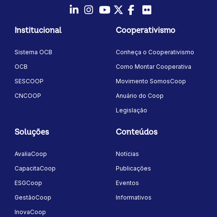
LinkedIn
Instagram
Youtube
Twitter/X
Facebook
Flickr
Institucional
Cooperativismo
Sistema OCB
Conheça o Cooperativismo
OCB
Como Montar Cooperativa
SESCOOP
Movimento SomosCoop
CNCOOP
Anuário do Coop
Legislação
Soluções
Conteúdos
AvaliaCoop
Notícias
CapacitaCoop
Publicações
ESGCoop
Eventos
GestãoCoop
Informativos
InovaCoop