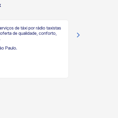
x
Coo
rviços de táxi por rádio taxistas
Atuação:
Prestaçã
ferta de qualidade, conforto,
Horizonte e região
.
os residentes e vis
ão Paulo.
Localidade:
Estad
Horizonte e Região