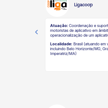
Ligacoop
e oferece serviços
Atuação:
Coordenação e suport
eve soluções na
motoristas de aplicativo em âmbit
a oferta de
operacionalização de um aplicati
 do Sicoob-ES.
Localidade:
Brasil (atuando em v
incluindo Belo Horizonte/MG, G
Imperatriz/MA)