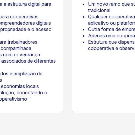
e estrutura digital para
Um novo ramo que sub
tradicional
para cooperativas
Qualquer cooperativ
 empreendedores digitais
aplicativo ou platafo
 propriedade e o acesso
Outra forma de empre
Apenas uma cooperat
ara trabalhadores
Estrutura que dispen
compartilhada
cooperativa e observâ
ais com governança
 associados de diferentes
dos e ampliação de
s
 economias locais
olução, conectando o
operativismo