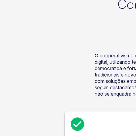
Co
O cooperativismo d
ok
kr
digital, utilizando
democrática e fort
tradicionais e no
com soluções empr
seguir, destacamos
não se enquadra n