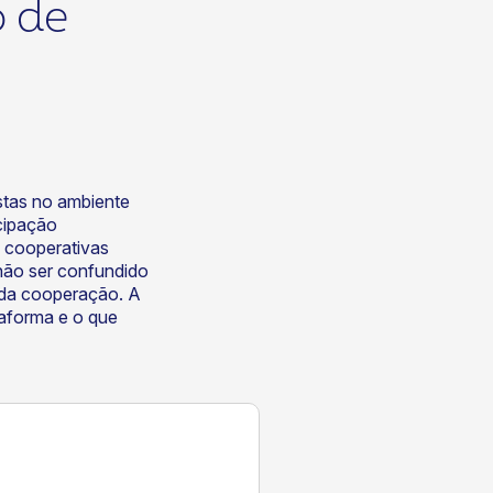
 de
stas no ambiente
icipação
a cooperativas
não ser confundido
 da cooperação. A
taforma e o que