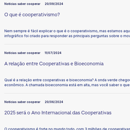
internacional, potencializa o movimento cooperativista e solidifica sua 
Notícias saber cooperar
20/09/2024
O que é cooperativismo?
Nem sempre é fácil explicar o que é o cooperativismo, mas estamos aqui 
infográfico foi criado para responder as principais perguntas sobre o m
clara e simples. Com 7 perguntas e respostas, você vai aprender o que é
propósito, como funciona e quem pode participar. Vamos juntos explora
ela impacta a vida de pessoas e comunidades. Clique nos tópicos abaix
Notícias saber cooperar
11/07/2024
A relação entre Cooperativas e Bioeconomia
Qual é a relação entre cooperativas e bioeconomia? A onda verde chego
econômico. A chamada bioeconomia está em alta, mas você saber o que e
Notícias saber cooperar
20/06/2024
2025 será o Ano Internacional das Cooperativas
O cooperativismo é forte no mundo todo, com 3 milhões de cooperativas