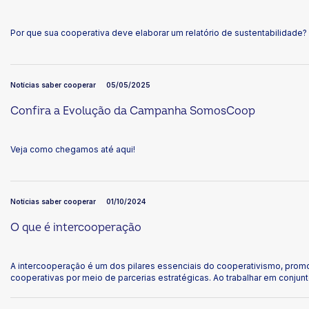
Por que sua cooperativa deve elaborar um relatório de sustentabilidade?
Notícias saber cooperar
05/05/2025
Confira a Evolução da Campanha SomosCoop
Veja como chegamos até aqui!
Notícias saber cooperar
01/10/2024
O que é intercooperação
A intercooperação é um dos pilares essenciais do cooperativismo, prom
cooperativas por meio de parcerias estratégicas. Ao trabalhar em conjun
ambiente mais competitivo, ampliando oportunidades de negócio, reduz
valor aos seus membros. Essa união entre diferentes cooperativas, tanto 