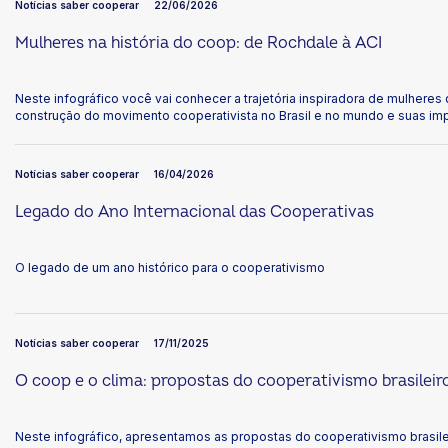
Notícias saber cooperar
22/06/2026
Mulheres na história do coop: de Rochdale à ACI
Neste infográfico você vai conhecer a trajetória inspiradora de mulheres
construção do movimento cooperativista no Brasil e no mundo e suas imp
moldar o cooperativismo como conhecemos hoje.
Notícias saber cooperar
16/04/2026
ok
kr
Legado do Ano Internacional das Cooperativas
O legado de um ano histórico para o cooperativismo
Notícias saber cooperar
17/11/2025
O coop e o clima: propostas do cooperativismo brasileir
Neste infográfico, apresentamos as propostas do cooperativismo brasilei