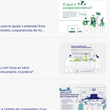
presença no mercado.
para te ajudar a entender! Este
ovimento cooperativista de forma
 o cooperativismo, seu
r o poder da cooperação e como
o e descubra mais!
u com força ao setor
la propõe, na prática?
 e 1 bilhão de cooperados. Essa