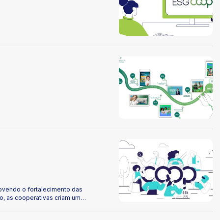
ovendo o fortalecimento das
to, as cooperativas criam um
indo custos e oferecendo mais
em nível local quanto