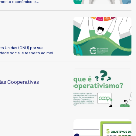
vimento econômico e
limática, bioeconomia e uso
 como parte essencial das
es Unidas (ONU) por sua
ade social e respeito ao meio
e Desenvolvimento Sustentável
o até 2030. Descubra no
das Cooperativas