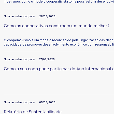
mostramos como o modelo cooperativista torna possível unir desenvol
sustentabilidade. Com forte atuação em temas centrais como transição c
responsável dos recursos naturais reforçamos o papel das cooperativas
soluções para enfrentar a crise climática.
Notícias saber cooperar
28/08/2025
Como as cooperativas constroem um mundo melhor?
O cooperativismo é um modelo reconhecido pela Organização das Naçõ
capacidade de promover desenvolvimento econômico com responsabilid
ambiente. Essa atuação está diretamente conectada aos 17 Objetivos d
(ODS), uma série de metas para construir um mundo mais justo e prósper
infográfico interativo como as cooperativas contribuem para cada ODS.
Notícias saber cooperar
17/08/2025
Como a sua coop pode participar do Ano Internacional 
Notícias saber cooperar
05/05/2025
Relatório de Sustentabilidade