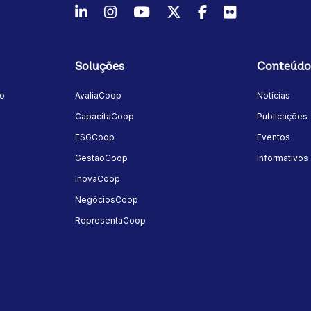
LinkedIn
Instagram
Youtube
Twitter/X
Facebook
Flickr
Soluções
Conteúdo
mo
AvaliaCoop
Notícias
a
CapacitaCoop
Publicações
ESGCoop
Eventos
GestãoCoop
Informativos
InovaCoop
NegóciosCoop
RepresentaCoop