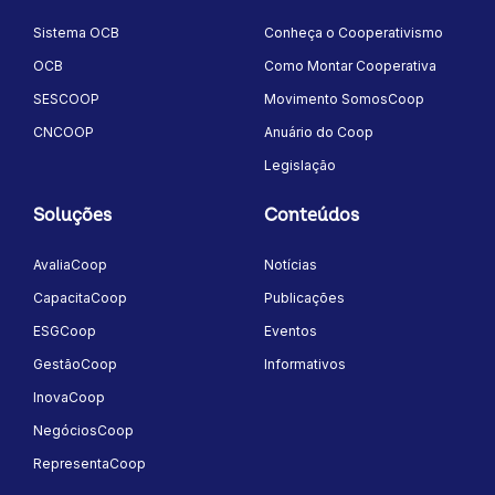
Sistema OCB
Conheça o Cooperativismo
OCB
Como Montar Cooperativa
SESCOOP
Movimento SomosCoop
CNCOOP
Anuário do Coop
Legislação
Soluções
Conteúdos
AvaliaCoop
Notícias
CapacitaCoop
Publicações
ESGCoop
Eventos
GestãoCoop
Informativos
InovaCoop
NegóciosCoop
RepresentaCoop