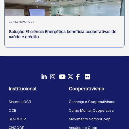
29/07/2026 09:24
Solução Eficiência Energética beneficia cooperativas de
saúde e crédito
LinkedIn
Instagram
Youtube
Twitter/X
Facebook
Flickr
Institucional
Cooperativismo
Sistema OCB
Conheça o Cooperativismo
OCB
Como Montar Cooperativa
SESCOOP
Movimento SomosCoop
CNCOOP
Anuário do Coop