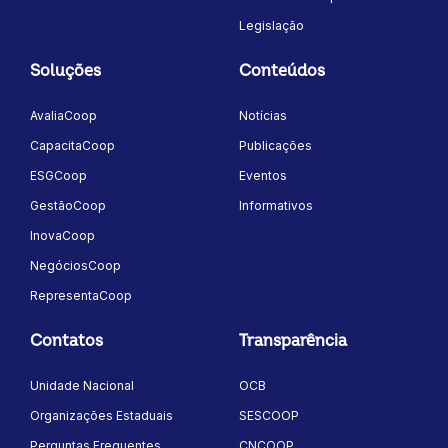
Legislação
Soluções
Conteúdos
AvaliaCoop
Notícias
CapacitaCoop
Publicações
ESGCoop
Eventos
GestãoCoop
Informativos
InovaCoop
NegóciosCoop
RepresentaCoop
Contatos
Transparência
Unidade Nacional
OCB
Organizações Estaduais
SESCOOP
Perguntas Frequentes
CNCOOP