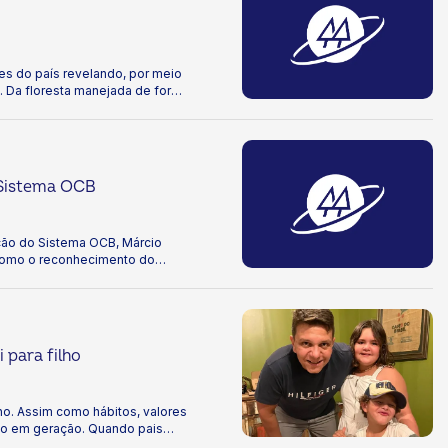
es do país revelando, por meio
. Da floresta manejada de forma
etória revela um Brasil que
ão é um retrato sensível do que
 futuro mais justo e próspero
 Sistema OCB
ção do Sistema OCB, Márcio
 como o reconhecimento do
perativas no MasterChef Brasil,
esentação institucional e o
 para filho
ho. Assim como hábitos, valores
ção em geração. Quando pais
m a comunidade,