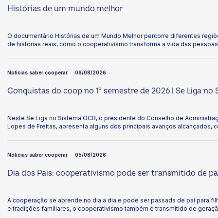
Histórias de um mundo melhor
O documentário Histórias de um Mundo Melhor percorre diferentes regiõ
de histórias reais, como o cooperativismo transforma a vida das pessoas
sustentável em Rondônia às vinhas centenárias da Serra Gaúcha, cada traj
resiste, se reinventa e cuida do coletivo. Mais do que um filme, a produç
o cooperativismo tem de mais bonito: gente que se une para construir um
Notícias saber cooperar
06/08/2026
para todos.
ok
kr
Conquistas do coop no 1° semestre de 2026 | Se Liga no
Neste Se Liga no Sistema OCB, o presidente do Conselho de Administra
Lopes de Freitas, apresenta alguns dos principais avanços alcançados,
cooperativismo como manifestação cultural do Brasil, a presença das coo
ações de promoção internacional, importantes vitórias na agenda de repr
lançamento de mais uma edição do Programa de Educação Política.
Notícias saber cooperar
05/08/2026
Dia dos Pais: cooperativismo pode ser transmitido de pai
A cooperação se aprende no dia a dia e pode ser passada de pai para fil
e tradições familiares, o cooperativismo também é transmitido de gera
compartilham com os filhos valores como ajuda mútua, compromisso co