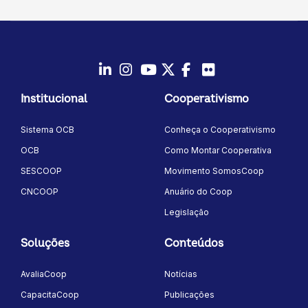
LinkedIn
Instagram
Youtube
Twitter/X
Facebook
Flickr
Institucional
Cooperativismo
Sistema OCB
Conheça o Cooperativismo
OCB
Como Montar Cooperativa
SESCOOP
Movimento SomosCoop
CNCOOP
Anuário do Coop
Legislação
Soluções
Conteúdos
AvaliaCoop
Notícias
CapacitaCoop
Publicações