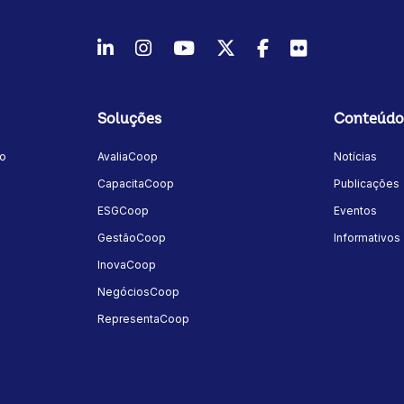
LinkedIn
Instagram
Youtube
Twitter/X
Facebook
Flickr
Soluções
Conteúdo
mo
AvaliaCoop
Notícias
a
CapacitaCoop
Publicações
ESGCoop
Eventos
GestãoCoop
Informativos
InovaCoop
NegóciosCoop
RepresentaCoop