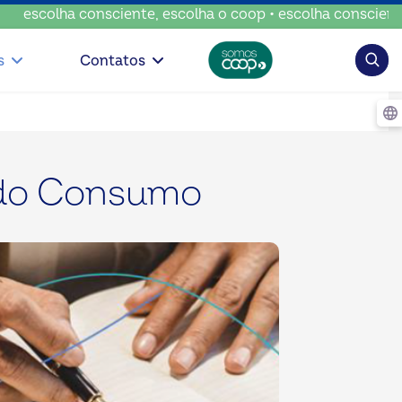
scolha consciente, escolha o coop • escolha consciente, es
Pesqui
s
Contatos
 do Consumo