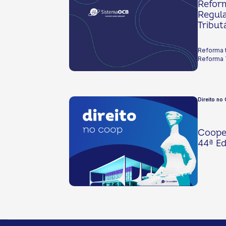
Reform
Regul
Tribut
Reforma t
Reforma T
Direito no
Cooper
44ª Ed