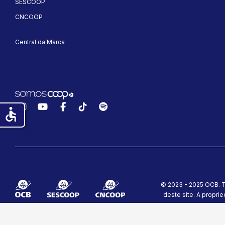
SESCOOP
CNCOOP
Central da Marca
Instagram
YouTube
Facebook
TikTok
Spotify
accessible
© 2023 - 2025 OCB. T
deste site.
A proprie