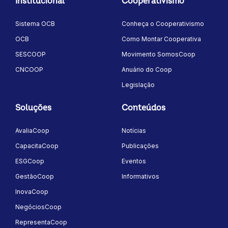
Institucional
Cooperativismo
Sistema OCB
Conheça o Cooperativismo
OCB
Como Montar Cooperativa
SESCOOP
Movimento SomosCoop
CNCOOP
Anuário do Coop
Legislação
Soluções
Conteúdos
AvaliaCoop
Notícias
CapacitaCoop
Publicações
ESGCoop
Eventos
GestãoCoop
Informativos
InovaCoop
NegóciosCoop
RepresentaCoop